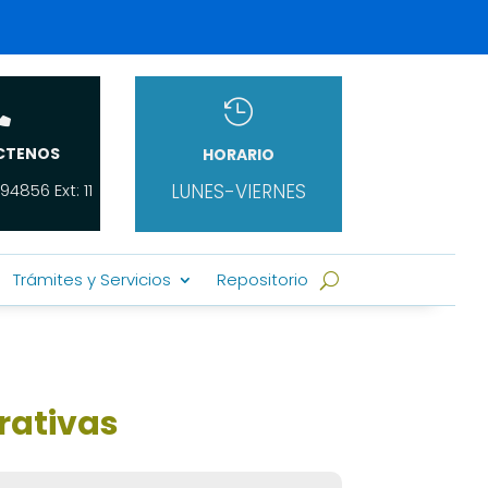


CTENOS
HORARIO
94856 Ext: 11
LUNES-VIERNES
Trámites y Servicios
Repositorio
rativas