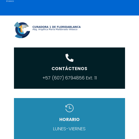

CONTÁCTENOS
+57 (607) 6794856 Ext: 11

HORARIO
LUNES-VIERNES