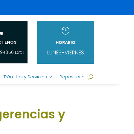


CTENOS
HORARIO
94856 Ext: 11
LUNES-VIERNES
Trámites y Servicios
Repositorio
gerencias y