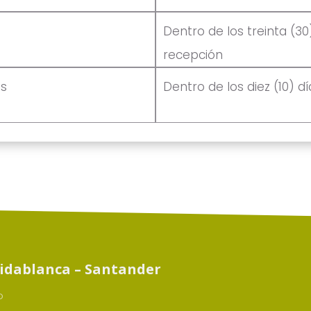
Dentro de los treinta (30
recepción
es
Dentro de los diez (10) d
idablanca – Santander
o