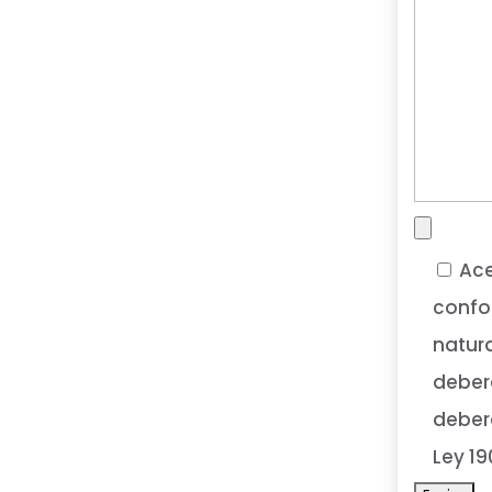
Ace
confor
natura
deberá
deberá
Ley 19