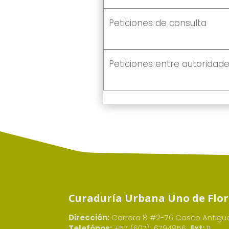
Peticiones de consulta
Peticiones entre autoridad
Curaduría Urbana Uno de Flor
Dirección:
Carrera 8 #2-76 Casco Antigu
Telefónos:
+57 (607) 6794856
Ext:
11