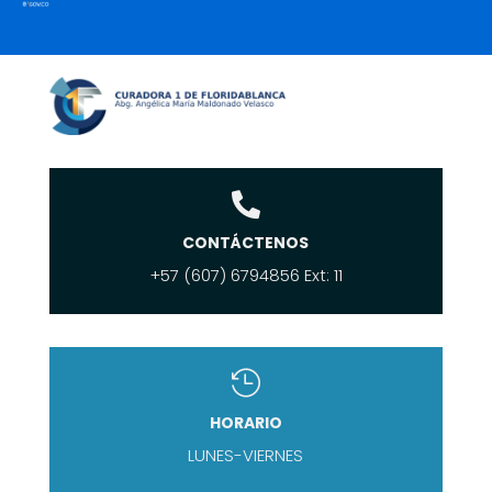

CONTÁCTENOS
+57 (607) 6794856 Ext: 11

HORARIO
LUNES-VIERNES